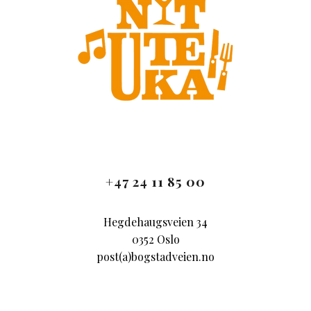
+47 24 11 85 00
Hegdehaugsveien 34
0352 Oslo
post(a)bogstadveien.no